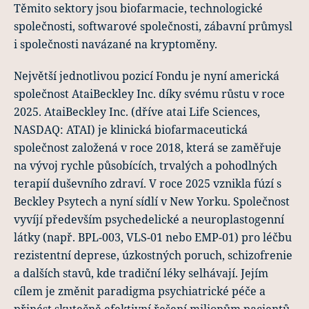
Těmito sektory jsou biofarmacie, technologické
společnosti, softwarové společnosti, zábavní průmysl
i společnosti navázané na kryptoměny.
Největší jednotlivou pozicí Fondu je nyní americká
společnost AtaiBeckley Inc. díky svému růstu v roce
2025. AtaiBeckley Inc. (dříve atai Life Sciences,
NASDAQ: ATAI) je klinická biofarmaceutická
společnost založená v roce 2018, která se zaměřuje
na vývoj rychle působících, trvalých a pohodlných
terapií duševního zdraví. V roce 2025 vznikla fúzí s
Beckley Psytech a nyní sídlí v New Yorku. Společnost
vyvíjí především psychedelické a neuroplastogenní
látky (např. BPL-003, VLS-01 nebo EMP-01) pro léčbu
rezistentní deprese, úzkostných poruch, schizofrenie
a dalších stavů, kde tradiční léky selhávají. Jejím
cílem je změnit paradigma psychiatrické péče a
přinést skutečně efektivní řešení milionům pacientů