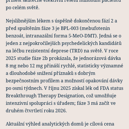
po celém světě.
Nejslibnějším lékem s úspěšně dokončenou fází 2 a
před spuštěním fáze 3 je BPL-003 (mebufotenin
benzoát, intranazální forma 5-MeO-DMT). Jedná se o
jeden z nejpokročilejších psychedelických kandidátů
na léčbu rezistentní deprese (TRD) na světě. V roce
2025 studie fáze 2b prokázala, že jednorázová dávka
8 mg nebo 12 mg přináší rychlé, statisticky významné
a dlouhodobé snížení příznaků s dobrým
bezpečnostním profilem a možností opakování dávky
po osmi týdnech. V říjnu 2025 získal lék od FDA status
Breakthrough Therapy Designation, což umožňuje
intenzivní spolupráci s úřadem; fáze 3 má začít ve
druhém čtvrtletí roku 2026.
Aktuální výhled analytických domů je cílová cena