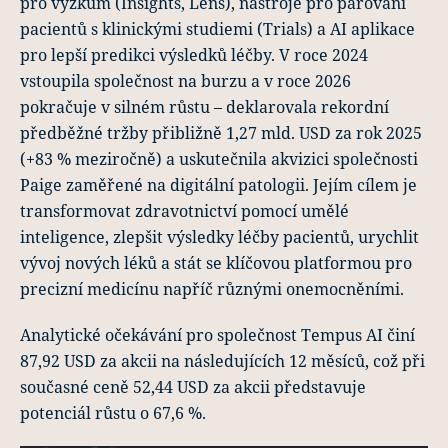
pro výzkum (Insights, Lens), nástroje pro párování
pacientů s klinickými studiemi (Trials) a AI aplikace
pro lepší predikci výsledků léčby. V roce 2024
vstoupila společnost na burzu a v roce 2026
pokračuje v silném růstu – deklarovala rekordní
předběžné tržby přibližně 1,27 mld. USD za rok 2025
(+83 % meziročně) a uskutečnila akvizici společnosti
Paige zaměřené na digitální patologii. Jejím cílem je
transformovat zdravotnictví pomocí umělé
inteligence, zlepšit výsledky léčby pacientů, urychlit
vývoj nových léků a stát se klíčovou platformou pro
precizní medicínu napříč různými onemocněními.
Analytické očekávání pro společnost Tempus AI činí
87,92 USD za akcii na následujících 12 měsíců, což při
současné ceně 52,44 USD za akcii představuje
potenciál růstu o 67,6 %.