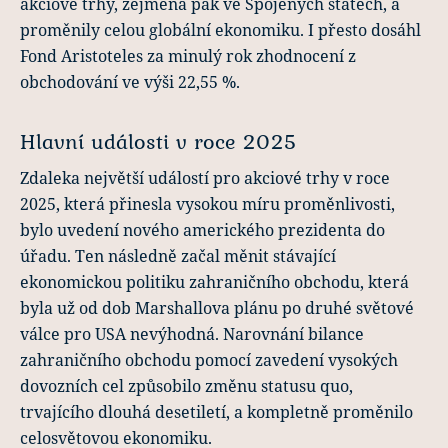
akciové trhy, zejména pak ve Spojených státech, a
proměnily celou globální ekonomiku. I přesto dosáhl
Fond Aristoteles za minulý rok zhodnocení z
obchodování ve výši 22,55 %.
Hlavní události v roce 2025
Zdaleka největší událostí pro akciové trhy v roce
2025, která přinesla vysokou míru proměnlivosti,
bylo uvedení nového amerického prezidenta do
úřadu. Ten následně začal měnit stávající
ekonomickou politiku zahraničního obchodu, která
byla už od dob Marshallova plánu po druhé světové
válce pro USA nevýhodná. Narovnání bilance
zahraničního obchodu pomocí zavedení vysokých
dovozních cel způsobilo změnu statusu quo,
trvajícího dlouhá desetiletí, a kompletně proměnilo
celosvětovou ekonomiku.