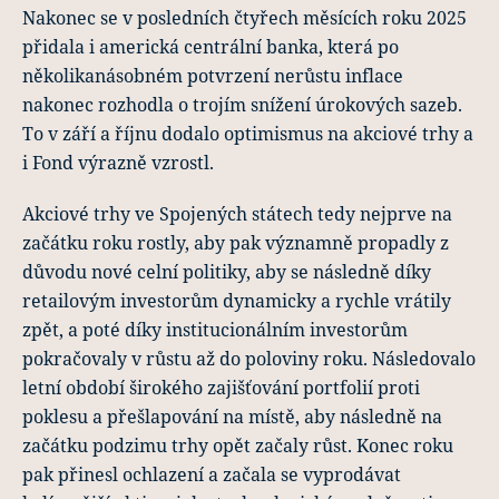
Nakonec se v posledních čtyřech měsících roku 2025
přidala i americká centrální banka, která po
několikanásobném potvrzení nerůstu inflace
nakonec rozhodla o trojím snížení úrokových sazeb.
To v září a říjnu dodalo optimismus na akciové trhy a
i Fond výrazně vzrostl.
Akciové trhy ve Spojených státech tedy nejprve na
začátku roku rostly, aby pak významně propadly z
důvodu nové celní politiky, aby se následně díky
retailovým investorům dynamicky a rychle vrátily
zpět, a poté díky institucionálním investorům
pokračovaly v růstu až do poloviny roku. Následovalo
letní období širokého zajišťování portfolií proti
poklesu a přešlapování na místě, aby následně na
začátku podzimu trhy opět začaly růst. Konec roku
pak přinesl ochlazení a začala se vyprodávat