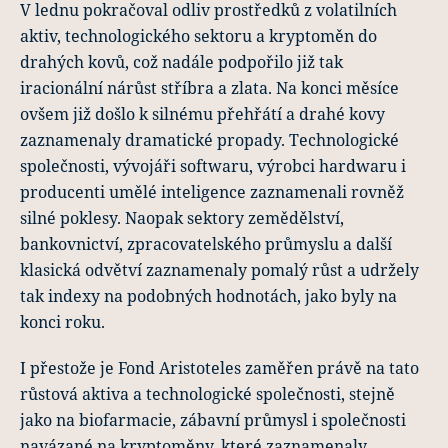
V lednu pokračoval odliv prostředků z volatilních
aktiv, technologického sektoru a kryptoměn do
drahých kovů, což nadále podpořilo již tak
iracionální nárůst stříbra a zlata. Na konci měsíce
ovšem již došlo k silnému přehřátí a drahé kovy
zaznamenaly dramatické propady. Technologické
společnosti, vývojáři softwaru, výrobci hardwaru i
producenti umělé inteligence zaznamenali rovněž
silné poklesy. Naopak sektory zemědělství,
bankovnictví, zpracovatelského průmyslu a další
klasická odvětví zaznamenaly pomalý růst a udržely
tak indexy na podobných hodnotách, jako byly na
konci roku.
I přestože je Fond Aristoteles zaměřen právě na tato
růstová aktiva a technologické společnosti, stejně
jako na biofarmacie, zábavní průmysl i společnosti
navázané na kryptoměny, které zaznamenaly