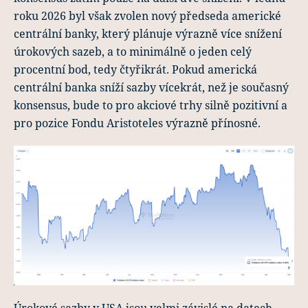
roku 2026 byl však zvolen nový předseda americké
centrální banky, který plánuje výrazně více snížení
úrokových sazeb, a to minimálně o jeden celý
procentní bod, tedy čtyřikrát. Pokud americká
centrální banka sníží sazby vícekrát, než je současný
konsensus, bude to pro akciové trhy silně pozitivní a
pro pozice Fondu Aristoteles výrazně přínosné.
Úrokové sazby v USA jsou velmi závislé na datech