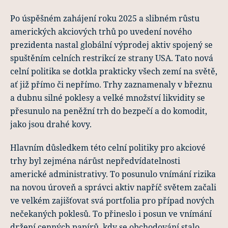
Po úspěšném zahájení roku 2025 a slibném růstu
amerických akciových trhů po uvedení nového
prezidenta nastal globální výprodej aktiv spojený se
spuštěním celních restrikcí ze strany USA. Tato nová
celní politika se dotkla prakticky všech zemí na světě,
ať již přímo či nepřímo. Trhy zaznamenaly v březnu
a dubnu silné poklesy a velké množství likvidity se
přesunulo na peněžní trh do bezpečí a do komodit,
jako jsou drahé kovy.
Hlavním důsledkem této celní politiky pro akciové
trhy byl zejména nárůst nepředvídatelnosti
americké administrativy. To posunulo vnímání rizika
na novou úroveň a správci aktiv napříč světem začali
ve velkém zajišťovat svá portfolia pro případ nových
nečekaných poklesů. To přineslo i posun ve vnímání
držení cenných papírů, kdy se obchodování stalo