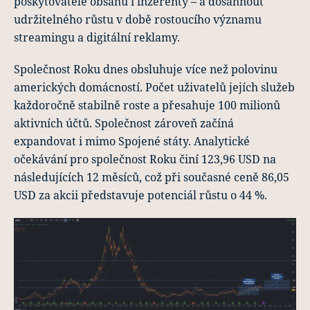
poskytovatele obsahu i inzerenty – a dosáhnout
udržitelného růstu v době rostoucího významu
streamingu a digitální reklamy.
Společnost Roku dnes obsluhuje více než polovinu
amerických domácností. Počet uživatelů jejích služeb
každoročně stabilně roste a přesahuje 100 milionů
aktivních účtů. Společnost zároveň začíná
expandovat i mimo Spojené státy. Analytické
očekávání pro společnost Roku činí 123,96 USD na
následujících 12 měsíců, což při současné ceně 86,05
USD za akcii představuje potenciál růstu o 44 %.