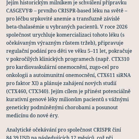
Jejím historickým milníkem je schválení přípravku
CASGEVY® – prvního CRISPR-based léku na světě –
pro léčbu srpkovité anemie a transfuzně závislé
beta-thalasémie u vybraných pacientů. V roce 2026
společnost urychluje komercializaci tohoto léku (s
očekávaným výrazným růstem tržeb), připravuje
regulační podání pro děti ve věku 5–11 let, pokračuje
v pokročilých klinických programech (např. CTX310
pro kardiovaskulární onemocnění, zugo-cel pro
onkologii a autoimunitní onemocnění, CTX611 siRNA
pro faktor XI) a plánuje zahájení nových studií
(CTX460, CTX340). Jejím cílem je přinést potenciálně
kurativní genové léky milionům pacientů s vážnými
geneticky podmíněnými chorobami a posunout
medicínu do nové éry.
Analytické očekávání pro společnost CRISPR činí
84,39 USD na následujících 12 měsíců, což při