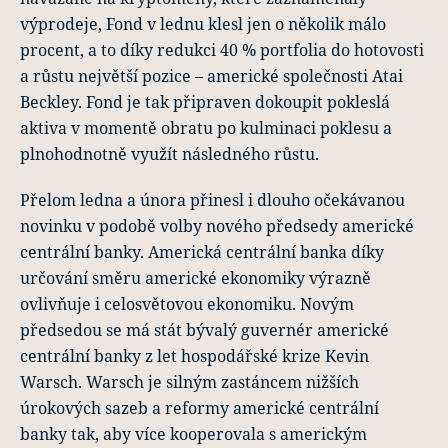
výprodeje, Fond v lednu klesl jen o několik málo
procent, a to díky redukci 40 % portfolia do hotovosti
a růstu největší pozice – americké společnosti Atai
Beckley. Fond je tak připraven dokoupit pokleslá
aktiva v momentě obratu po kulminaci poklesu a
plnohodnotně využít následného růstu.
Přelom ledna a února přinesl i dlouho očekávanou
novinku v podobě volby nového předsedy americké
centrální banky. Americká centrální banka díky
určování směru americké ekonomiky výrazně
ovlivňuje i celosvětovou ekonomiku. Novým
předsedou se má stát bývalý guvernér americké
centrální banky z let hospodářské krize Kevin
Warsch. Warsch je silným zastáncem nižších
úrokových sazeb a reformy americké centrální
banky tak, aby více kooperovala s americkým