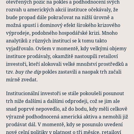
otevřených pozic na pokles a podhodnocení svých
rozvah u amerických akcií instituce očekávaly, že
bude propad dále pokračovat na nižší úrovně a
možná spustí i dominový efekt širokého krizového
výprodeje, podobného hospodářské krizi. Mnoho
analytiků z různých institucí se k tomu takto
vyjadřovalo. Ovšem v momentě, kdy velkými objemy
instituce prodávaly, okamžitě nastoupili retailoví
investoři, kteří alokovali velké množství prostředků a
tzv.
buy the dip
pokles zastavili a naopak trh začali
mírně zvedat.
Institucionální investoři se stále pokoušeli posunout
trh níže dalšími a dalšími odprodeji, což se jim ale
snad poprvé nepovedlo, až do bodu, kdy měli celkově
výrazně podhodnocená americká aktiva a nemohli již
prodávat dál. V momentě, kdy se posunulo uvedení
nové celní politiky v platnost o tři měsíce, retailoví