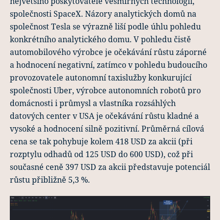
největšího poskytovatele vesmírných technologií,
společnosti SpaceX. Názory analytických domů na
společnost Tesla se výrazně liší podle úhlu pohledu
konkrétního analytického domu. V pohledu čistě
automobilového výrobce je očekávání růstu záporné
a hodnocení negativní, zatímco v pohledu budoucího
provozovatele autonomní taxislužby konkurující
společnosti Uber, výrobce autonomních robotů pro
domácnosti i průmysl a vlastníka rozsáhlých
datových center v USA je očekávání růstu kladné a
vysoké a hodnocení silně pozitivní. Průměrná cílová
cena se tak pohybuje kolem 418 USD za akcii (při
rozptylu odhadů od 125 USD do 600 USD), což při
současné ceně 397 USD za akcii představuje potenciál
růstu přibližně 5,3 %.